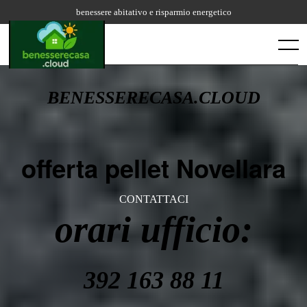
Skip
benessere abitativo e risparmio energetico
to
content
Menu
BENESSERECASA.CLOUD
offerta pellet Novellara
CONTATTACI
orari ufficio:
392 163 88 11