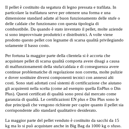
Il pellet è costituito da segatura di legno pressata e trafilata. In
particolare la trafilatura serve per ottenere una forma e una
dimensione standard adatte al buon funzionamento delle stufe o
delle caldaie che funzionano con questa tipologia di
combustibile. Da quando è stato inventato il pellet, molte aziende
si sono improvvisate produttrici e distributrici. A volte viene
prodotto questo pellet con legname di scarsa qualità privilegiando
solamente il basso costo.
Per fortuna la maggior parte della clientela si è accorta che
acquistare pellet di scarsa qualità comporta avere disagi a causa
di malfunzionamenti della stufa/caldaia e di conseguenza avere
continue problematiche di regolazione non corretta, molte pulizie
e dover sostituire diversi componenti tecnici con annessi alti
costi. Sono stati adottati così sistemi di certificazione che aiutano
gli acquirenti nella scelta (come ad esempio quella EnPlus o Din
Plus). Questi certificati di qualità sono presi dal mercato come
garanzia di qualità. Le certificazioni EN plus e Din Plus sono le
due principali che vengono richieste per capire quanto il pellet sia
corrispondente allo standard qualitativo desiderato.
La maggior parte del pellet venduto è costituito da sacchi da 15
kg ma lo si può acquistare anche in Big Bag da 1000 kg o sfuso.